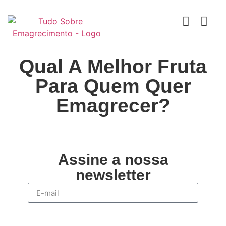
Dieta Cetogênica ou Dieta Keto
Dieta Low Carb
Dieta Mediterrãnea
Exercícios Para Emagrecer
Jejum Intermitente
Suplementos Para Emagrecer
Qual A Melhor Fruta
Para Quem Quer
Emagrecer?
Assine a nossa
newsletter
Enviar